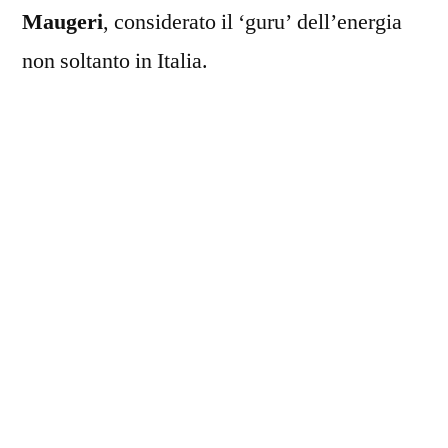
Maugeri
, considerato il ‘guru’ dell’energia
non soltanto in Italia.
L’ex manager dell’
ENI
, che ha iniziato la
carriera come giornalista, era un economista e
divulgatore di fama mondiale. Nel 2007 è
stato l’unico a prevedere il crollo del prezzo
del petrolio, nonostante tutti gli indicatori
facessero pensare il contrario. Sotto la sua
guida l’Ente Nazionale Idrocarburi raggiunse
il record di
un milione e settecentomila
barili di greggio prodotti giornalmente
. Un