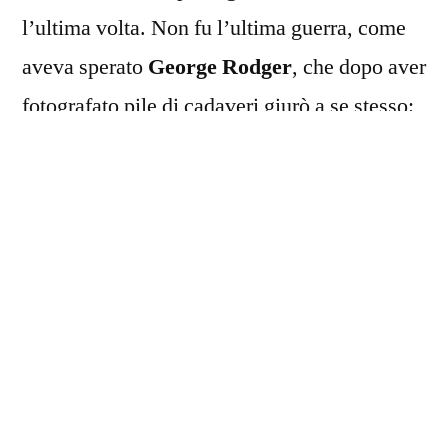
l’ultima volta. Non fu l’ultima guerra, come
aveva sperato
George Rodger
, che dopo aver
fotografato pile di cadaveri giurò a se stesso:
mai più guerre, e mantenne. Non fu l’ultima
neppure per Capa, che sperava di diventare
“il più grande fotoreporter di guerra
disoccupato” e invece tornò sui campi di
battaglia in guerre che capiva sempre meno,
fino a saltare su una mina in quella che capiva
meno di tutte, in Indocina, alba dell’assurdo
Vietnam.
Il fotogiornalismo, soprattutto