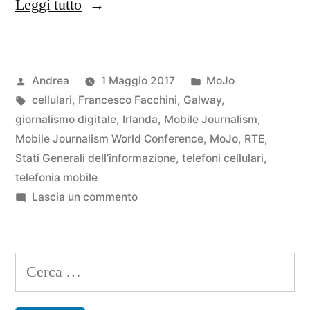
“In
Leggi tutto
partenza
per
Pubblicato
Pubblicato
Andrea
1 Maggio 2017
MoJo
Galway”
da
Tag:
in
cellulari
,
Francesco Facchini
,
Galway
,
giornalismo digitale
,
Irlanda
,
Mobile Journalism
,
Mobile Journalism World Conference
,
MoJo
,
RTE
,
Stati Generali dell’informazione
,
telefoni cellulari
,
telefonia mobile
su
Lascia un commento
In
partenza
per
Ricerca
Galway
per: