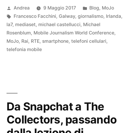
Pubblicato
Pubblicato
Andrea
9 Maggio 2017
Blog
,
MoJo
giornalismo”
da
Tag:
in
Francesco Facchini
,
Galway
,
giornalismo
,
Irlanda
,
la7
,
mediaset
,
michael castellucci
,
Michael
Rosenblum
,
Mobile Journalism World Conference
,
MoJo
,
Rai
,
RTE
,
smartphone
,
telefoni cellulari
,
telefonia mobile
Da Snapchat a The
Collectors, passando
dalla lezione di